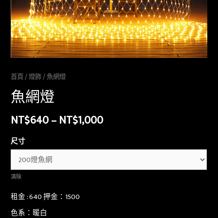
首頁
/
燈飾
/ 魚網燈
魚網燈
NT$
640
–
NT$
1,000
尺寸
清除
租金 : 640 押金：1500
色系：暖白