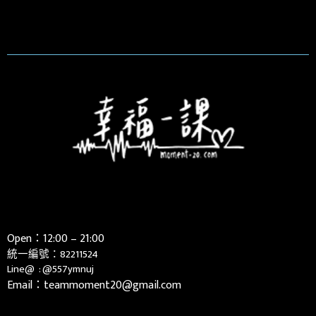
Open：12:00 – 21:00
統一編號：82211524
Line@ :
@557ymnuj
Email：teammoment20@gmail.com