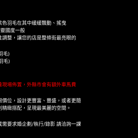
紫色羽毛在其中緩緩飄動、搖曳
精靈國度一般
性調整，讓您的店是整條街最亮眼的
羽毛)
羽毛)
達現場佈置，外縣市會有額外車馬費
跟價位，設計更豐富、豐盛，或者更簡
別精緻搭配，呈現最美麗的空間。
需要求婚企劃/執行/錄影 請洽詢一課