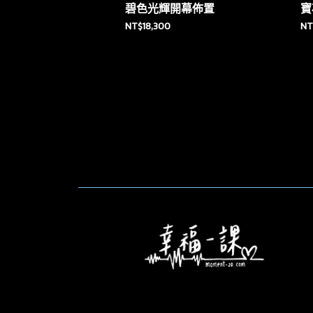
碧色光輝開幕佈置
寶
NT$
18,300
NT