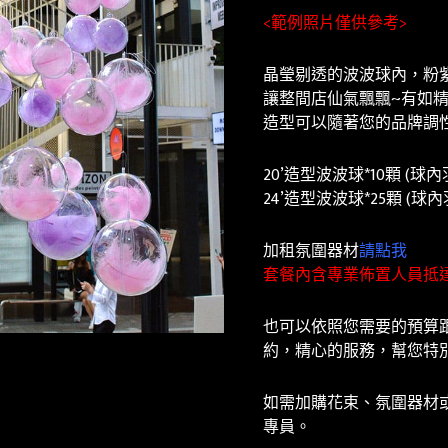
<
範例照片僅供參考
>
晶瑩剔透的波波球內，粉
讓整間店仙氣飄飄~有如
造型可以隨著您的品牌調
20’造型波波球*10顆 (球內
24’造型波波球*25顆 (球內
加租氛圍器材
請點我
套餐內含專業佈置人員抵
也可以依照您需要的預算
約，精心的服務，幫您特
如需加購花束、氛圍器材或
專員。