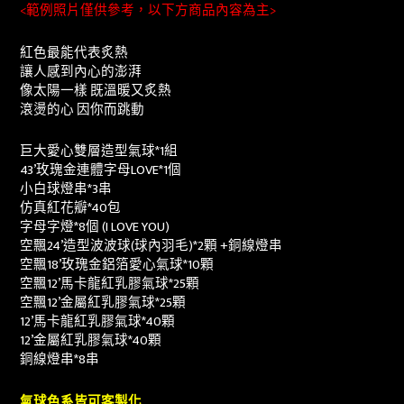
<
範例照片僅供參考，以下方商品內容為主
>
紅色最能代表炙熱
讓人感到內心的澎湃
像太陽一樣 既溫暖又炙熱
滾燙的心 因你而跳動
巨大愛心雙層造型氣球*1組
43’玫瑰金連體字母LOVE*1個
小白球燈串*3串
仿真紅花瓣*40包
字母字燈*8個 (I LOVE YOU)
空飄24’造型波波球(球內羽毛)*2顆 +銅線燈串
空飄18’玫瑰金鋁箔愛心氣球*10顆
空飄12’馬卡龍紅乳膠氣球*25顆
空飄12’金屬紅乳膠氣球*25顆
12’馬卡龍紅乳膠氣球*40顆
12’金屬紅乳膠氣球*40顆
銅線燈串*8串
氣球色系皆可客製化