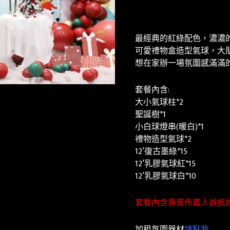
最經典的紅綠配色，濃濃
可愛禮物盒造型氣球，大
想在家辦一場氛圍感滿滿
套餐內含:
大小氣球柱*2
聖誕樹*1
小白球燈串(暖白)*1
禮物造型氣球*2
12’復古墨綠*15
12’乳膠氣球紅*15
12’乳膠氣球白*10
套餐內含專業佈置人員抵
加租氛圍器材
請點我