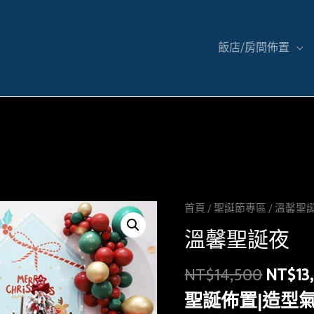
飯店/房間佈置
首頁
/
聖誕節專區
/ 溫馨聖
溫馨聖誕夜
NT$
14,500
NT$
13
聖誕佈置|造型