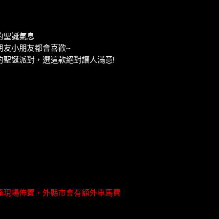
的聖誕氣息
朋友小朋友都會喜歡~
的聖誕派對，選這款絕對讓人滿意!
達現場佈置，外縣市會有額外車馬費