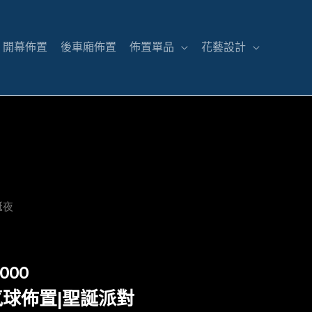
開幕佈置
後車廂佈置
佈置單品
花藝設計
誕夜
,000
氣球佈置|聖誕派對