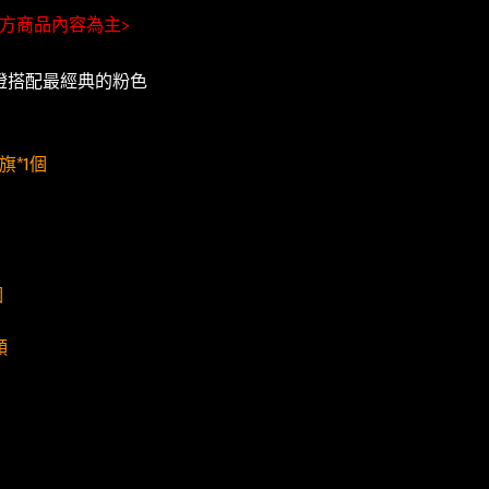
方商品內容為主
>
燈搭配最經典的粉色
拉旗*1個
個
顆