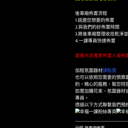
後車廂佈置流程
1.挑選您想要的佈置
2.與我們約好佈置時間
3.將後車廂整理收拾乾淨
4
.一課專員快速佈置
套餐內含專業佈置人員佈
加租氛圍器材
請點我
也可以依照您需要的預算
約，精心的服務，幫您特
如需加購花束、氛圍器材或
專員。
透過以下方式聯繫我們預