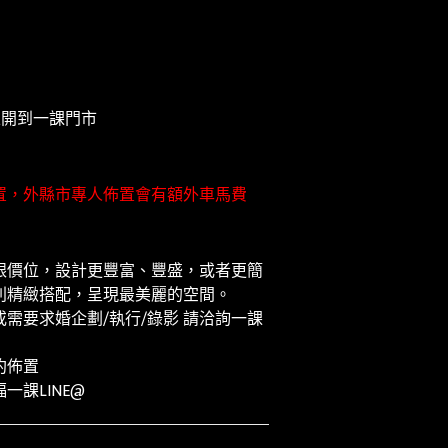
並開到一課門市
置，外縣市專人佈置會有額外車馬費
跟價位，設計更豐富、豐盛，或者更簡
別精緻搭配，呈現最美麗的空間。
需要求婚企劃/執行/錄影 請洽詢一課
約佈置