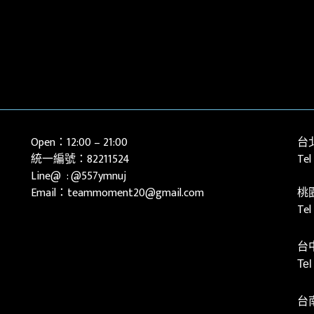
Open：12:00 – 21:00
台
統一編號：82211524
Tel
Line@ :
@557ymnuj
Email：teammoment20@gmail.com
桃
Te
台
Te
台