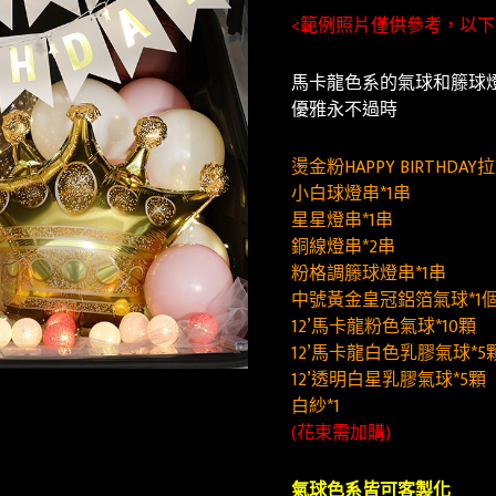
<
範例照片僅供參考，以下
馬卡龍色系的氣球和籐球
優雅永不過時
燙金粉HAPPY BIRTHDAY
小白球燈串*1串
星星燈串*1串
銅線燈串*2串
粉格調籐球燈串*1串
中號黃金皇冠鋁箔氣球*1
12’馬卡龍粉色氣球*10顆
12’馬卡龍白色乳膠氣球*5
12’透明白星乳膠氣球*5顆
白紗*1
(花束需加購)
氣球色系皆可客製化