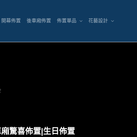
開幕佈置
後車廂佈置
佈置單品
花藝設計
空
車廂驚喜佈置|生日佈置