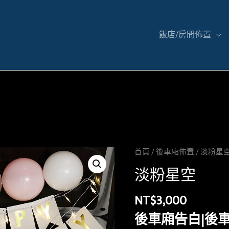
飯店/房間佈置
首頁
/
後車廂佈置
/ 淡粉星
淡粉星空
NT$
3,000
後車廂告白|後