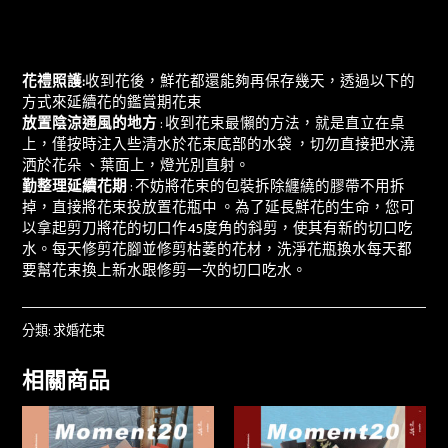
花禮照護:
收到花後，鮮花都還能夠再保存幾天，透過以下的
方式來延續花的鑑賞期花束
放置陰涼通風的地方
: 收到花束最懶的方法，就是直立在桌
上，僅按時注入些清水於花束底部的水袋 ，切勿直接把水澆
洒於花朵 、葉面上，燈光別直射。
勤整理延續花期
: 不妨將花束的包裝拆除纏繞的膠帶不用拆
掉，直接將花束投放置花瓶中 。為了延長鮮花的生命，您可
以拿起剪刀將花的切口作45度角的斜剪，使其有新的切口吃
水。每天修剪花腳並修剪枯萎的花材，洗淨花瓶換水每天都
要幫花束換上新水跟修剪一次的切口吃水。
分類:
求婚花束
相關商品