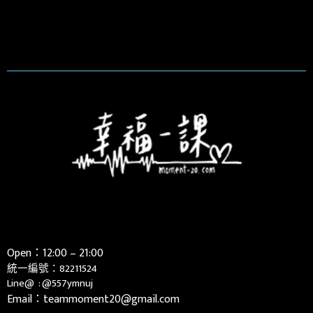
Open：12:00 – 21:00
統一編號：82211524
Line@ :
@557ymnuj
Email：teammoment20@gmail.com