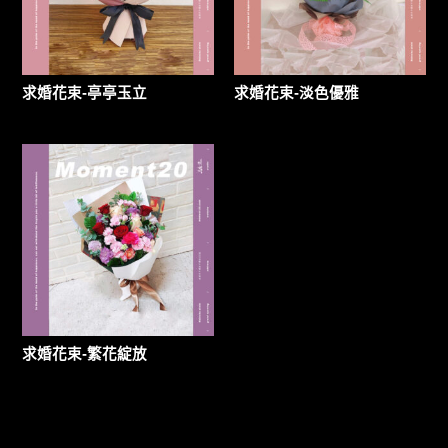
求婚花束-亭亭玉立
求婚花束-淡色優雅
求婚花束-繁花綻放