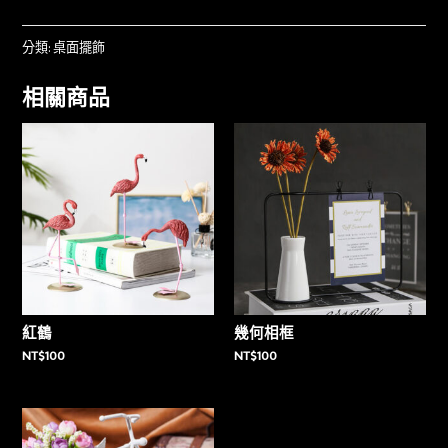
分類:
桌面擺飾
相關商品
紅鶴
幾何相框
NT$
100
NT$
100