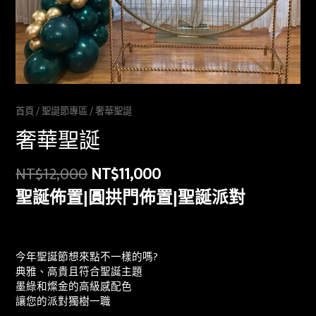
首頁
/
聖誕節專區
/ 奢華聖誕
奢華聖誕
NT$
12,000
NT$
11,000
聖誕佈置|圓拱門佈置|聖誕派對
今年聖誕節想來點不一樣的嗎?
典雅、高貴且符合聖誕主題
墨綠和燦金的高級感配色
讓您的派對獨樹一職