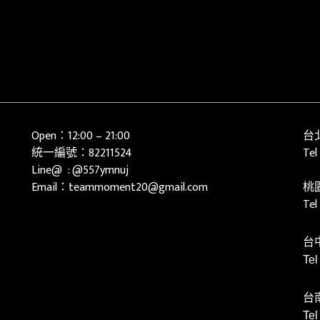
Open：12:00 – 21:00
台
統一編號：82211524
Tel
Line@ :
@557ymnuj
Email：teammoment20@gmail.com
桃
Te
台
Te
台
Te