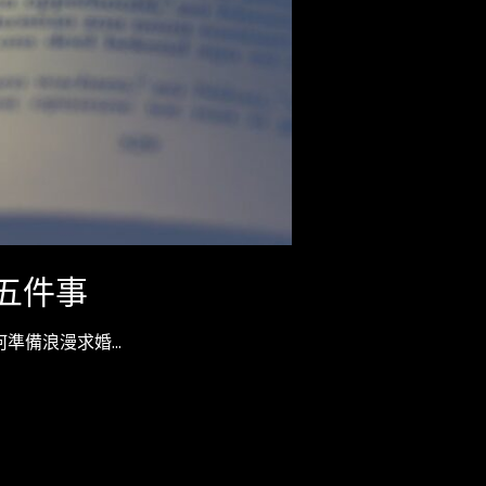
的五件事
何準備浪漫求婚…