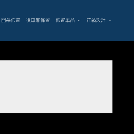
開幕佈置
後車廂佈置
佈置單品
花藝設計