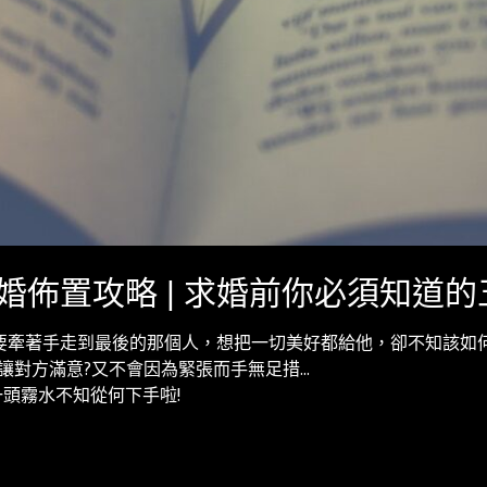
求婚佈置攻略 | 求婚前你必須知道
要牽著手走到最後的那個人，想把一切美好都給他，卻不知該如
讓對方滿意?又不會因為緊張而手無足措…
頭霧水不知從何下手啦!